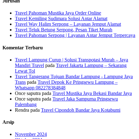
Jurusan
Travel Pahoman Mustika Jaya Order Online
Travel Kemiling Sudimara Solusi Antar Alamat
Travel Way Halim Serpong – Layanan Jemput Alamat
Travel Teluk Betung Serpong, Pesan Tiket Murah
Travel Pahoman Serpong | Layanan Antar Jemput Terpercaya
Komentar Terbaru
Travel Lampung Curup | Solusi Transpotasi Murah – Jaya
Mandiri Travel
pada
Travel Jakarta Lampung – Sekarang
Lewat Tol
Travel Tangerang Tujuan Bandar Lampung - Lampung Jaya
Trans
pada
Travel Depok Ke Pringsewu Lampung –
Whatsapp 082278384848
Once saputra
pada
Travel Mustika Jaya Bekasi Bandar Jaya
Once saputra
pada
Travel Jaka Sampurna Pringsewu
Palembang
Rendra
pada
Travel Cipondoh Bandar Jaya Kotabumi
Arsip
November 2024