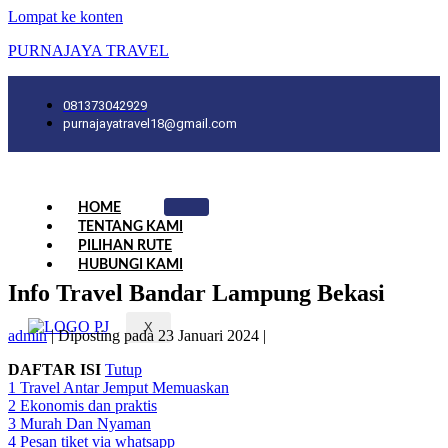
Lompat ke konten
PURNAJAYA TRAVEL
081373042929
purnajayatravel18@gmail.com
HOME
TENTANG KAMI
PILIHAN RUTE
HUBUNGI KAMI
Info Travel Bandar Lampung Bekasi
X
admin
|
Diposting pada
23 Januari 2024
|
DAFTAR ISI
Tutup
1
Travel Antar Jemput Memuaskan
2
Ekonomis dan praktis
3
Murah Dan Nyaman
4
Pesan tiket via whatsapp