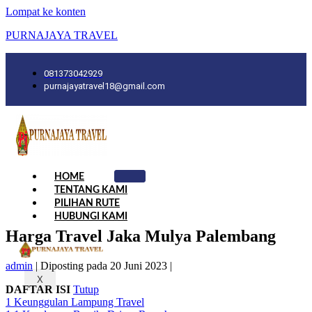
Lompat ke konten
PURNAJAYA TRAVEL
081373042929
purnajayatravel18@gmail.com
HOME
TENTANG KAMI
PILIHAN RUTE
HUBUNGI KAMI
Harga Travel Jaka Mulya Palembang
admin
|
Diposting pada
20 Juni 2023
|
X
DAFTAR ISI
Tutup
1
Keunggulan Lampung Travel