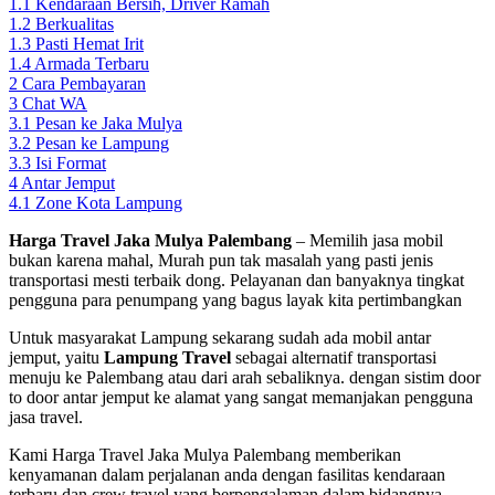
1.1
Kendaraan Bersih, Driver Ramah
1.2
Berkualitas
1.3
Pasti Hemat Irit
1.4
Armada Terbaru
2
Cara Pembayaran
3
Chat WA
3.1
Pesan ke Jaka Mulya
3.2
Pesan ke Lampung
3.3
Isi Format
4
Antar Jemput
4.1
Zone Kota Lampung
Harga Travel Jaka Mulya Palembang
– Memilih jasa mobil
bukan karena mahal, Murah pun tak masalah yang pasti jenis
transportasi mesti terbaik dong. Pelayanan dan banyaknya tingkat
pengguna para penumpang yang bagus layak kita pertimbangkan
Untuk masyarakat Lampung sekarang sudah ada mobil antar
jemput, yaitu
Lampung Travel
sebagai alternatif transportasi
menuju ke Palembang atau dari arah sebaliknya. dengan sistim door
to door antar jemput ke alamat yang sangat memanjakan pengguna
jasa travel.
Kami Harga Travel Jaka Mulya Palembang memberikan
kenyamanan dalam perjalanan anda dengan fasilitas kendaraan
terbaru dan crew travel yang berpengalaman dalam bidangnya