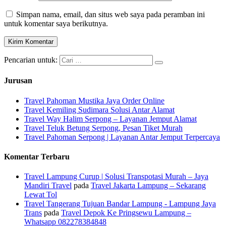
Simpan nama, email, dan situs web saya pada peramban ini
untuk komentar saya berikutnya.
Pencarian untuk:
Jurusan
Travel Pahoman Mustika Jaya Order Online
Travel Kemiling Sudimara Solusi Antar Alamat
Travel Way Halim Serpong – Layanan Jemput Alamat
Travel Teluk Betung Serpong, Pesan Tiket Murah
Travel Pahoman Serpong | Layanan Antar Jemput Terpercaya
Komentar Terbaru
Travel Lampung Curup | Solusi Transpotasi Murah – Jaya
Mandiri Travel
pada
Travel Jakarta Lampung – Sekarang
Lewat Tol
Travel Tangerang Tujuan Bandar Lampung - Lampung Jaya
Trans
pada
Travel Depok Ke Pringsewu Lampung –
Whatsapp 082278384848