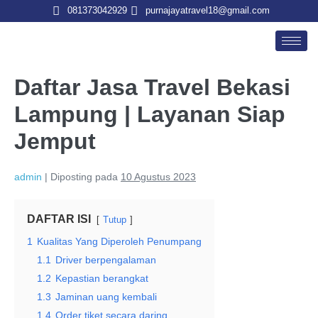
081373042929
purnajayatravel18@gmail.com
Daftar Jasa Travel Bekasi
Lampung | Layanan Siap
Jemput
admin
|
Diposting pada
10 Agustus 2023
DAFTAR ISI
Tutup
1
Kualitas Yang Diperoleh Penumpang
1.1
Driver berpengalaman
1.2
Kepastian berangkat
1.3
Jaminan uang kembali
1.4
Order tiket secara daring