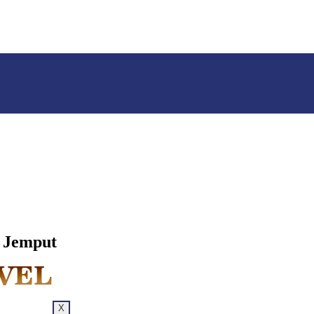
r Jemput
X