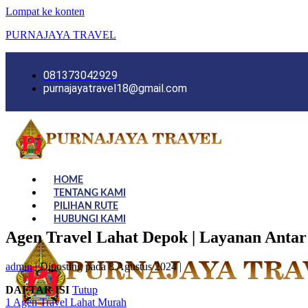
Lompat ke konten
PURNAJAYA TRAVEL
081373042929
purnajayatravel18@gmail.com
HOME
TENTANG KAMI
PILIHAN RUTE
HUBUNGI KAMI
Agen Travel Lahat Depok | Layanan Anta
admin
|
Diposting pada
8 Agustus 2024
|
DAFTAR ISI
Tutup
1
Agen Travel Lahat Murah