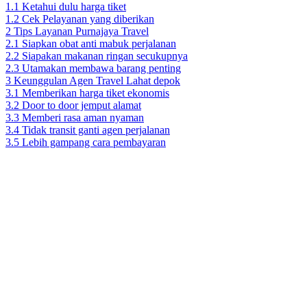
1.1
Ketahui dulu harga tiket
1.2
Cek Pelayanan yang diberikan
2
Tips Layanan Purnajaya Travel
2.1
Siapkan obat anti mabuk perjalanan
2.2
Siapakan makanan ringan secukupnya
2.3
Utamakan membawa barang penting
3
Keunggulan Agen Travel Lahat depok
3.1
Memberikan harga tiket ekonomis
3.2
Door to door jemput alamat
3.3
Memberi rasa aman nyaman
3.4
Tidak transit ganti agen perjalanan
3.5
Lebih gampang cara pembayaran