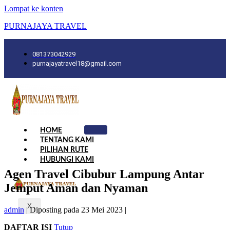
Lompat ke konten
PURNAJAYA TRAVEL
081373042929
purnajayatravel18@gmail.com
HOME
TENTANG KAMI
PILIHAN RUTE
HUBUNGI KAMI
Agen Travel Cibubur Lampung Antar
Jemput Aman dan Nyaman
X
admin
|
Diposting pada
23 Mei 2023
|
DAFTAR ISI
Tutup