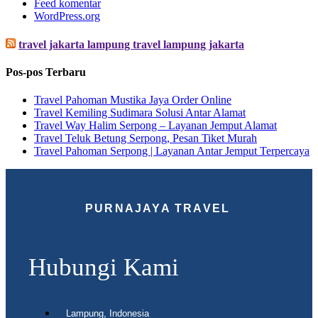
Feed komentar
WordPress.org
travel jakarta lampung travel lampung jakarta
Pos-pos Terbaru
Travel Pahoman Mustika Jaya Order Online
Travel Kemiling Sudimara Solusi Antar Alamat
Travel Way Halim Serpong – Layanan Jemput Alamat
Travel Teluk Betung Serpong, Pesan Tiket Murah
Travel Pahoman Serpong | Layanan Antar Jemput Terpercaya
PURNAJAYA TRAVEL
Hubungi Kami
Lampung, Indonesia