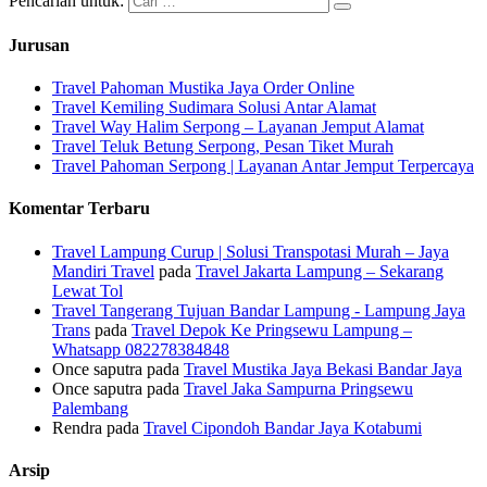
Pencarian untuk:
Jurusan
Travel Pahoman Mustika Jaya Order Online
Travel Kemiling Sudimara Solusi Antar Alamat
Travel Way Halim Serpong – Layanan Jemput Alamat
Travel Teluk Betung Serpong, Pesan Tiket Murah
Travel Pahoman Serpong | Layanan Antar Jemput Terpercaya
Komentar Terbaru
Travel Lampung Curup | Solusi Transpotasi Murah – Jaya
Mandiri Travel
pada
Travel Jakarta Lampung – Sekarang
Lewat Tol
Travel Tangerang Tujuan Bandar Lampung - Lampung Jaya
Trans
pada
Travel Depok Ke Pringsewu Lampung –
Whatsapp 082278384848
Once saputra
pada
Travel Mustika Jaya Bekasi Bandar Jaya
Once saputra
pada
Travel Jaka Sampurna Pringsewu
Palembang
Rendra
pada
Travel Cipondoh Bandar Jaya Kotabumi
Arsip