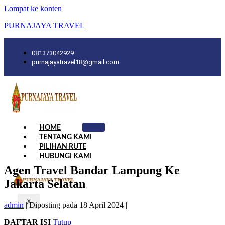
Lompat ke konten
PURNAJAYA TRAVEL
081373042929
purnajayatravel18@gmail.com
HOME
TENTANG KAMI
PILIHAN RUTE
HUBUNGI KAMI
Agen Travel Bandar Lampung Ke
Jakarta Selatan
X
admin
|
Diposting pada
18 April 2024
|
DAFTAR ISI
Tutup