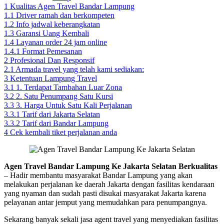
1
Kualitas Agen Travel Bandar Lampung
1.1
Driver ramah dan berkompeten
1.2
Info jadwal keberangkatan
1.3
Garansi Uang Kembali
1.4
Layanan order 24 jam online
1.4.1
Format Pemesanan
2
Profesional Dan Responsif
2.1
Armada travel yang telah kami sediakan:
3
Ketentuan Lampung Travel
3.1
1. Terdapat Tambahan Luar Zona
3.2
2. Satu Penumpang Satu Kursi
3.3
3. Harga Untuk Satu Kali Perjalanan
3.3.1
Tarif dari Jakarta Selatan
3.3.2
Tarif dari Bandar Lampung
4
Cek kembali tiket perjalanan anda
Agen Travel Bandar Lampung Ke Jakarta Selatan Berkualitas
– Hadir membantu masyarakat Bandar Lampung yang akan
melakukan perjalanan ke daerah Jakarta dengan fasilitas kendaraan
yang nyaman dan sudah pasti disukai masyarakat Jakarta karena
pelayanan antar jemput yang memudahkan para penumpangnya.
Sekarang banyak sekali jasa agent travel yang menyediakan fasilitas