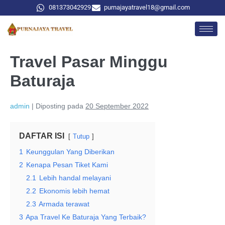
081373042929
purnajayatravel18@gmail.com
Travel Pasar Minggu
Baturaja
admin
|
Diposting pada
20 September 2022
DAFTAR ISI
Tutup
1
Keunggulan Yang Diberikan
2
Kenapa Pesan Tiket Kami
2.1
Lebih handal melayani
2.2
Ekonomis lebih hemat
2.3
Armada terawat
3
Apa Travel Ke Baturaja Yang Terbaik?