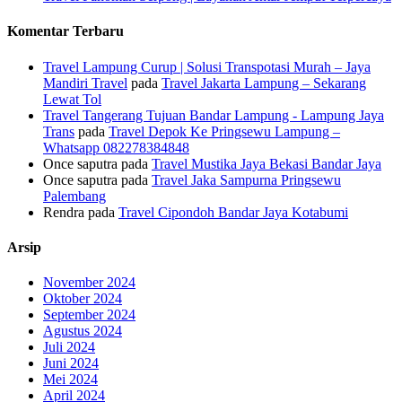
Komentar Terbaru
Travel Lampung Curup | Solusi Transpotasi Murah – Jaya
Mandiri Travel
pada
Travel Jakarta Lampung – Sekarang
Lewat Tol
Travel Tangerang Tujuan Bandar Lampung - Lampung Jaya
Trans
pada
Travel Depok Ke Pringsewu Lampung –
Whatsapp 082278384848
Once saputra
pada
Travel Mustika Jaya Bekasi Bandar Jaya
Once saputra
pada
Travel Jaka Sampurna Pringsewu
Palembang
Rendra
pada
Travel Cipondoh Bandar Jaya Kotabumi
Arsip
November 2024
Oktober 2024
September 2024
Agustus 2024
Juli 2024
Juni 2024
Mei 2024
April 2024