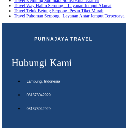
Travel Kemiling Sudimara Solusi Antar Alamat
Travel Way Halim Serpong – Layanan Jemput Alamat
Travel Teluk Betung Serpong, Pesan Tiket Murah
Travel Pahoman Serpong | Layanan Antar Jemput Terpercaya
PURNAJAYA TRAVEL
Hubungi Kami
Lampung, Indonesia
081373042929
081373042929