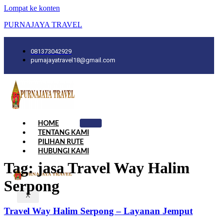
Lompat ke konten
PURNAJAYA TRAVEL
081373042929
purnajayatravel18@gmail.com
HOME
TENTANG KAMI
PILIHAN RUTE
HUBUNGI KAMI
Tag:
jasa Travel Way Halim
Serpong
X
Travel Way Halim Serpong – Layanan Jemput