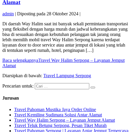
Alamat
admin
|
Diposting pada
28 Oktober 2024
|
Di daerah Way Halim saat ini banyak sekali permintaan transportasi
yang fleksibel dengan harga murah dan jadwal keberangkatan yang
bisa di sesuaikan dengan kebutuhan pelanggan tak jarang orang
lebih memilih mobil travel Way Halim Serpong karena terdapat
layanan door to door service atau antar jemput di lokasi yang telah
di tentukan seperti rumah, hotel, penginapan […]
Baca selengkapnya
Travel Way Halim Serpong – Layanan Jemput
Alamat
Diarsipkan di bawah:
Travel Lampung Serpong
Pencarian untuk:
Jurusan
Travel Pahoman Mustika Jaya Order Online
Travel Kemiling Sudimara Solusi Antar Alamat
Travel Way Halim Serpong – Layanan Jemput Alamat
Travel Teluk Betung Serpong, Pesan Tiket Murah
Travel Pahoman Serpong | Layanan Antar Jemput Terpercaya