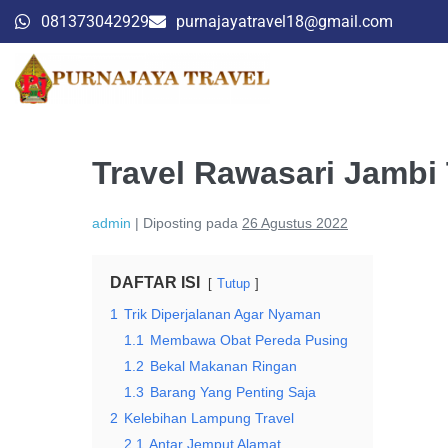
081373042929
purnajayatravel18@gmail.com
Travel Rawasari Jambi
admin
|
Diposting pada
26 Agustus 2022
DAFTAR ISI
Tutup
1
Trik Diperjalanan Agar Nyaman
1.1
Membawa Obat Pereda Pusing
1.2
Bekal Makanan Ringan
1.3
Barang Yang Penting Saja
2
Kelebihan Lampung Travel
2.1
Antar Jemput Alamat